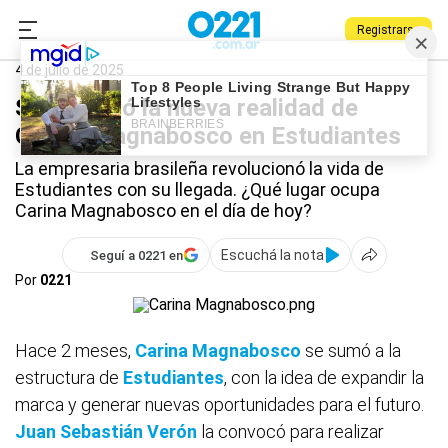
Registrarse
0221.com.ar
Estudiantes
Deportes
Carina Magnabosco
4 de julio de 2025
Se conoció la nueva realidad de
Carina Magnabosco en Estudiantes
La empresaria brasileña revolucionó la vida de
Estudiantes con su llegada. ¿Qué lugar ocupa
Carina Magnabosco en el día de hoy?
Escuchá la nota
Seguí a 0221 en
Por
0221
Hace 2 meses,
Carina Magnabosco
se sumó a la
estructura de
Estudiantes
, con la idea de expandir la
marca y generar nuevas oportunidades para el futuro.
Juan Sebastián Verón
la convocó para realizar