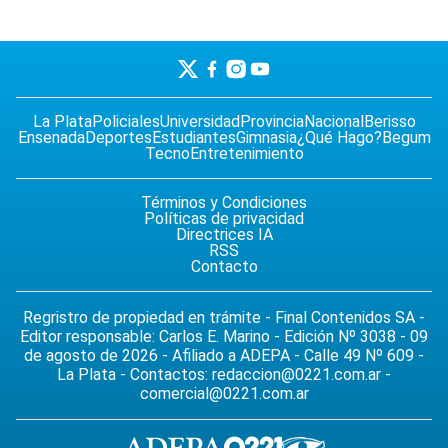
La Plata
Policiales
Universidad
Provincia
Nacional
Berisso
Ensenada
Deportes
Estudiantes
Gimnasia
¿Qué Hago?
Begum
Tecno
Entretenimiento
Términos y Condiciones
Políticas de privacidad
Directrices IA
RSS
Contacto
Regristro de propiedad en trámite - Final Contenidos SA -
Editor responsable: Carlos E. Marino - Edición Nº 3038 - 09
de agosto de 2026 - Afiliado a ADEPA - Calle 49 Nº 609 -
La Plata - Contactos:
redaccion@0221.com.ar
-
comercial@0221.com.ar