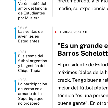
pretemporada, y el Flac
Verón habló del
medio, su experiencia
amor del hincha
de Estudiantes
por Muslera
19:39
Las ventas de
11-06-2026 20:20
juveniles en
Estudiantes
"Es un grande e
Barros Schelot
19:31
El sistema del
fútbol argentino
El presidente de Estud
y la gestión del
Chiqui Tapia
máximos ídolos de la hi
crack. Tengo buena rel
19:28
La participación
mejor del fútbol plate
de Verón en el
armado de la
técnico "es una person
Superliga que
buena gente". En otro 
no prosperó