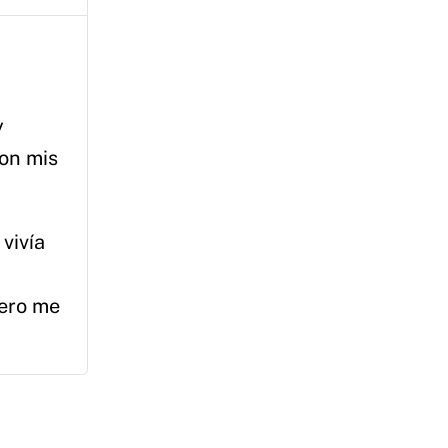
y
con mis
vivía
pero me