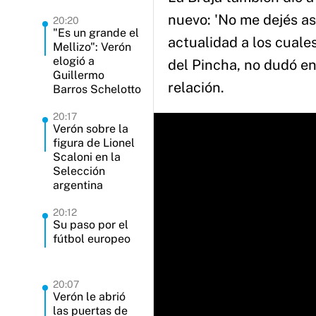
nuevo: 'No me dejés así
20:20
"Es un grande el
actualidad a los cuale
Mellizo": Verón
elogió a
del Pincha, no dudó en
Guillermo
relación.
Barros Schelotto
20:17
Verón sobre la
figura de Lionel
Scaloni en la
Selección
argentina
20:12
Su paso por el
fútbol europeo
20:07
Verón le abrió
las puertas de