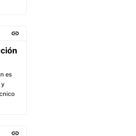
cción
en es
 y
écnico