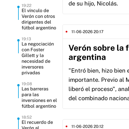
de su hijo, Nicolás.
19:22
El vínculo de
Verón con otros
dirigentes del
fútbol argentino
11-06-2026 20:17
19:13
La negociación
Verón sobre la f
con Foster
argentina
Gillett y la
necesidad de
inversores
"Entró bien, hizo bien
privadas
importante. Previo al 
19:08
liberó el proceso", an
Las barreras
para las
del combinado naciona
inversiones en el
fútbol argentino
18:52
El recuerdo de
11-06-2026 20:12
Verón al