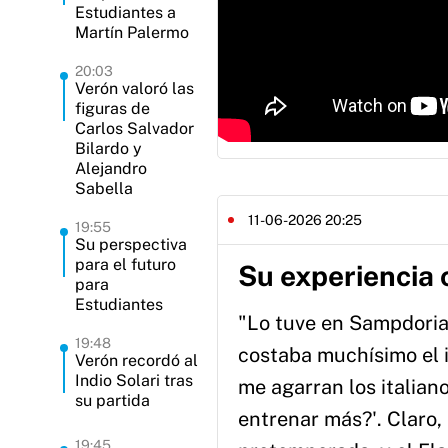
Estudiantes a
Martín Palermo
20:03
Verón valoró las
figuras de
Carlos Salvador
Bilardo y
Alejandro
Sabella
11-06-2026 20:25
19:55
Su perspectiva
para el futuro
Su experiencia
para
Estudiantes
"Lo tuve en Sampdoria 
19:48
costaba muchísimo el i
Verón recordó al
Indio Solari tras
me agarran los italian
su partida
entrenar más?'. Claro,
19:45