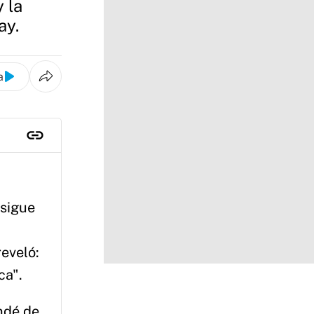
 la
ay.
a
 sigue
reveló:
ca".
ndé de