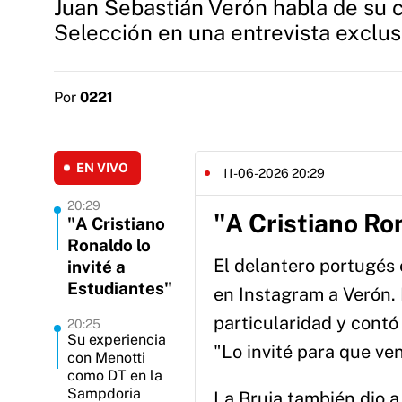
Juan Sebastián Verón habla de su ca
Selección en una entrevista exclus
Por
0221
EN VIVO
11-06-2026 20:29
20:29
"A Cristiano Ron
"A Cristiano
Ronaldo lo
El delantero portugés
invité a
Estudiantes"
en Instagram a Verón. 
particularidad y contó
20:25
Su experiencia
"Lo invité para que ven
con Menotti
como DT en la
Sampdoria
La Bruja también dio a