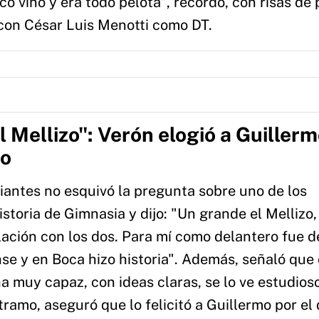
o vino y era todo pelota", recordó, con risas de 
 con César Luis Menotti como DT.
l Mellizo": Verón elogió a Guiller
to
iantes no esquivó la pregunta sobre uno de los
storia de Gimnasia y dijo: "Un grande el Mellizo,
ación con los dos. Para mí como delantero fue d
nse y en Boca hizo historia". Además, señaló qu
a muy capaz, con ideas claras, se lo ve estudioso
tramo, aseguró que lo felicitó a Guillermo por el