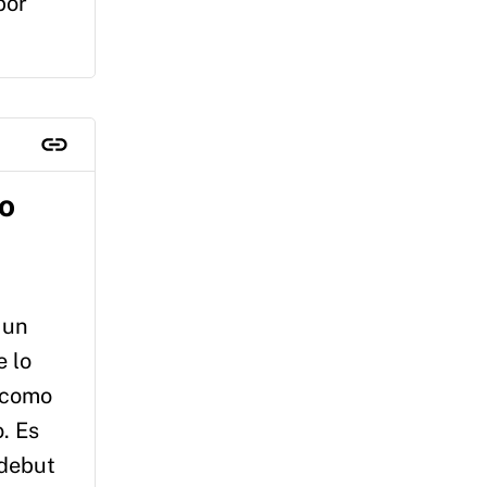
por
mo
 un
e lo
e como
. Es
 debut