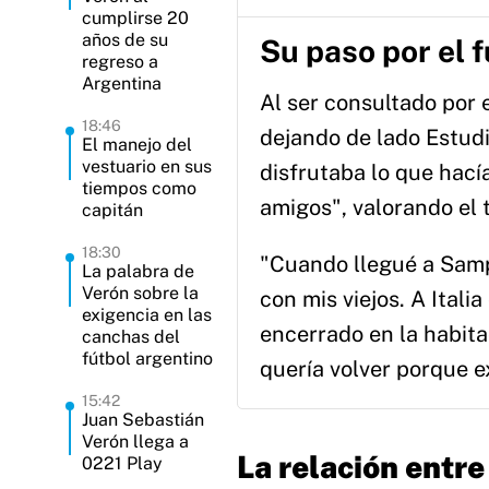
cumplirse 20
años de su
Su paso por el 
regreso a
Argentina
Al ser consultado por e
18:46
dejando de lado Estudia
El manejo del
vestuario en sus
disfrutaba lo que hací
tiempos como
amigos", valorando el 
capitán
18:30
"Cuando llegué a Sampd
La palabra de
Verón sobre la
con mis viejos. A Itali
exigencia en las
encerrado en la habita
canchas del
fútbol argentino
quería volver porque e
15:42
Juan Sebastián
Verón llega a
La relación entr
0221 Play