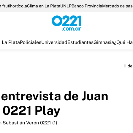
 frutihortícola
Clima en La Plata
UNLP
Banco Provincia
Mercado de pas
La Plata
Policiales
Universidad
Estudiantes
Gimnasia
¿Qué Ha
11 de
 entrevista de Juan
 0221 Play