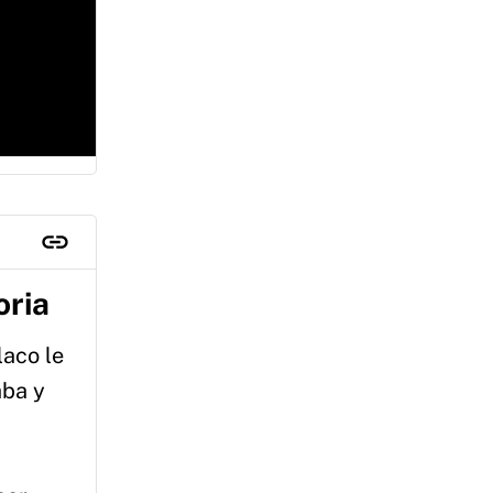
oria
laco le
aba y