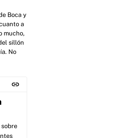
de Boca y
 cuanto a
o mucho,
el sillón
ía. No
n
 sobre
antes