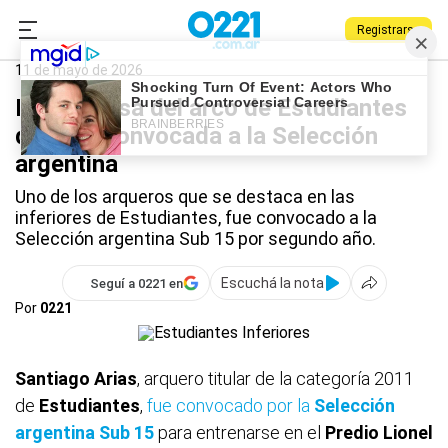
Registrarse
0221.com.ar
Estudiantes
Deportes
Estudiantes
11 de mayo de 2026
La promesa del arco de Estudiantes
que fue convocada a la Selección
argentina
Uno de los arqueros que se destaca en las
inferiores de Estudiantes, fue convocado a la
Selección argentina Sub 15 por segundo año.
Escuchá la nota
Seguí a 0221 en
Por
0221
Santiago Arias
, arquero titular de la categoría 2011
de
Estudiantes
,
fue convocado por la
Selección
argentina Sub 15
para entrenarse en el
Predio Lionel