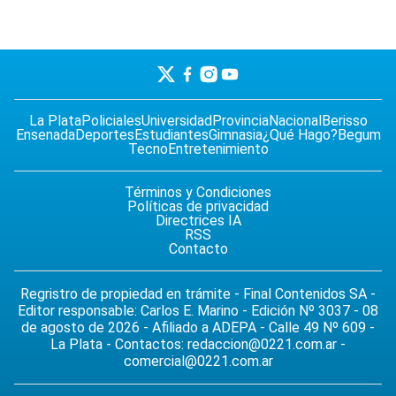
La Plata
Policiales
Universidad
Provincia
Nacional
Berisso
Ensenada
Deportes
Estudiantes
Gimnasia
¿Qué Hago?
Begum
Tecno
Entretenimiento
Términos y Condiciones
Políticas de privacidad
Directrices IA
RSS
Contacto
Regristro de propiedad en trámite - Final Contenidos SA -
Editor responsable: Carlos E. Marino - Edición Nº 3037 - 08
de agosto de 2026 - Afiliado a ADEPA - Calle 49 Nº 609 -
La Plata - Contactos:
redaccion@0221.com.ar
-
comercial@0221.com.ar