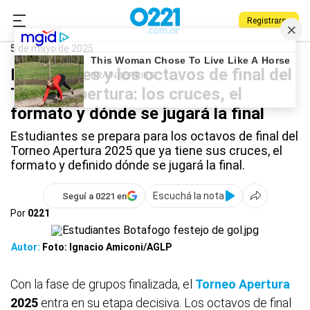
Registrarse
0221.com.ar
Estudiantes
Deportes
Estudiantes
5 de mayo de 2025
Estudiantes y los octavos de final del
Torneo Apertura: los cruces, el
formato y dónde se jugará la final
Estudiantes se prepara para los octavos de final del
Torneo Apertura 2025 que ya tiene sus cruces, el
formato y definido dónde se jugará la final.
Escuchá la nota
Seguí a 0221 en
Por
0221
Autor:
Foto: Ignacio Amiconi/AGLP
Con la fase de grupos finalizada, el
Torneo Apertura
2025
entra en su etapa decisiva. Los octavos de final