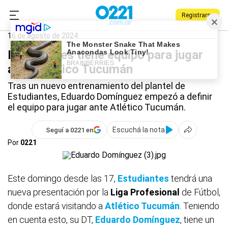
Registrarse
0221.com.ar
Estudiantes
Deportes
Estudiantes
16 de agosto de 2024
Estudiantes tiene equipo para jugar
ante Atlético Tucumán
Tras un nuevo entrenamiento del plantel de
Estudiantes, Eduardo Domínguez empezó a definir
el equipo para jugar ante Atlético Tucumán.
Escuchá la nota
Seguí a 0221 en
Por
0221
Este domingo desde las 17,
Estudiantes
tendrá una
nueva presentación por la
Liga
Profesional
de Fútbol,
donde estará visitando a
Atlético Tucumán
. Teniendo
en cuenta esto, su DT,
Eduardo Domínguez
, tiene un