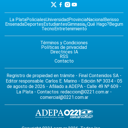
La Plata
Policiales
Universidad
Provincia
Nacional
Berisso
Ensenada
Deportes
Estudiantes
Gimnasia
¿Qué Hago?
Begum
Tecno
Entretenimiento
Términos y Condiciones
Políticas de privacidad
Directrices IA
RSS
Contacto
Regristro de propiedad en trámite - Final Contenidos SA -
Editor responsable: Carlos E. Marino - Edición Nº 3034 - 05
de agosto de 2026 - Afiliado a ADEPA - Calle 49 Nº 609 -
La Plata - Contactos:
redaccion@0221.com.ar
-
comercial@0221.com.ar