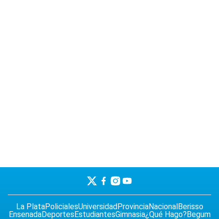
La Plata
Policiales
Universidad
Provincia
Nacional
Berisso
Ensenada
Deportes
Estudiantes
Gimnasia
¿Qué Hago?
Begum