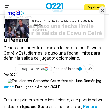
Registrarse
0221.com.ar
Estudiantes
Deportes
Estudiantes
17 de julio de 2025
Estudiantes puso una fecha límite
para definir la salida de Edwuin Cetré
a Peñarol
Peñarol se muestra firme en la carrera por Edwuin
Cetré y Estudiantes le puso una fecha límite para
definir la salida del jugador colombiano.
Escuchá la nota
Seguí a 0221 en
Por
0221
Autor:
Foto: Ignacio Amiconi/AGLP
Tras una primera oferta insuficiente, que podría haber
incluido a
Ignacio Sosa
en la negociación,
Peñarol