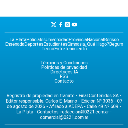
La Plata
Policiales
Universidad
Provincia
Nacional
Berisso
Ensenada
Deportes
Estudiantes
Gimnasia
¿Qué Hago?
Begum
Tecno
Entretenimiento
Términos y Condiciones
Políticas de privacidad
Directrices IA
RSS
Contacto
Regristro de propiedad en trámite - Final Contenidos SA -
Editor responsable: Carlos E. Marino - Edición Nº 3036 - 07
de agosto de 2026 - Afiliado a ADEPA - Calle 49 Nº 609 -
La Plata - Contactos:
redaccion@0221.com.ar
-
comercial@0221.com.ar