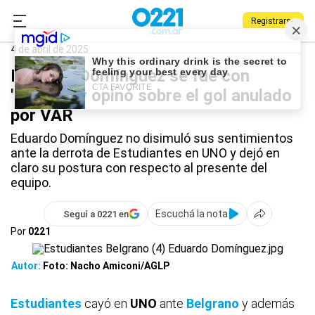
Registrarse
0221.com.ar
Estudiantes
Deportes
Eduardo Domínguez
4 de abril de 2025
Eduardo Domínguez se fue con
"bronca" y opinó sobre el gol anulado
por VAR
Eduardo Domínguez no disimuló sus sentimientos
ante la derrota de Estudiantes en UNO y dejó en
claro su postura con respecto al presente del
equipo.
Escuchá la nota
Seguí a 0221 en
Por
0221
Autor:
Foto: Nacho Amiconi/AGLP
Estudiantes
cayó en
UNO
ante
Belgrano
y además