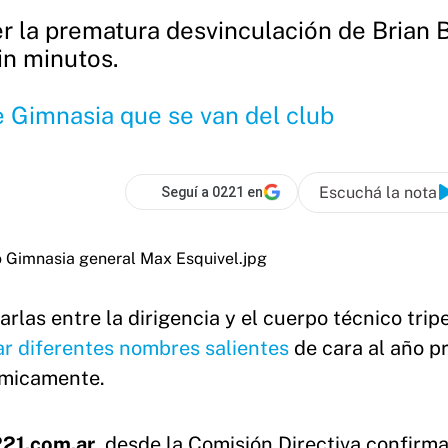
r la prematura desvinculación de Brian B
in minutos.
e Gimnasia que se van del club
Escuchá la nota
Seguí a 0221 en
harlas entre la dirigencia y el cuerpo técnico trip
r diferentes nombres salientes
de cara al año p
ómicamente.
21.com.ar
, desde la Comisión Directiva confirm