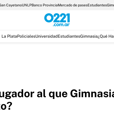
San Cayetano
UNLP
Banco Provincia
Mercado de pases
Estudiantes
Gim
La Plata
Policiales
Universidad
Estudiantes
Gimnasia
¿Qué Ha
 jugador al que Gimnasi
to?