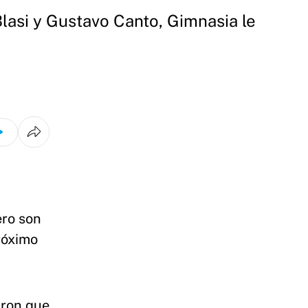
lasi y Gustavo Canto, Gimnasia le
ero son
róximo
aron que