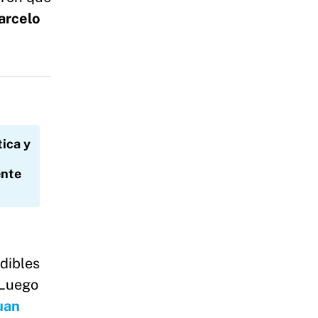
arcelo
tica y
ente
dibles
 Luego
uan