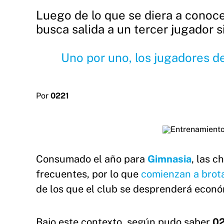
Luego de lo que se diera a conoce
busca salida a un tercer jugador s
Uno por uno, los jugadores d
Por
0221
Consumado el año para
Gimnasia
, las c
frecuentes, por lo que
comienzan a brota
de los que el club se desprenderá econ
Bajo este contexto, según pudo saber
02