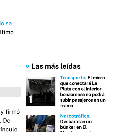
do se
último
Las más leídas
Transporte
El micro
que conectará La
Plata con el interior
bonaerense no podrá
subir pasajeros en un
tramo
 y firmó
Narcotráfico
. De
Desbaratan un
búnker en El
ínculo.