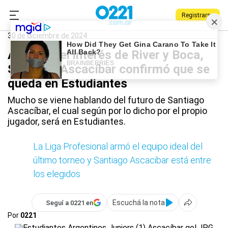
Registrarse
0221.com.ar
Estudiantes
Deportes
Santiago Ascacíbar
30 de diciembre de 2024
A pesar del interés de River y Boca,
Santiago Ascacíbar confirmó que se
queda en Estudiantes
Mucho se viene hablando del futuro de Santiago
Ascacíbar, el cual según por lo dicho por el propio
jugador, será en Estudiantes.
La Liga Profesional armó el equipo ideal del
último torneo y Santiago Ascacibar está entre
los elegidos
Escuchá la nota
Seguí a 0221 en
Por
0221