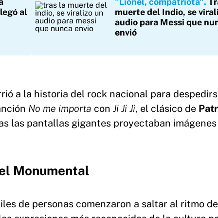
a
"Lionel, compatriota"
Tr
legó al
muerte del Indio, se viral
audio para Messi que nu
envió
rió a la historia del rock nacional para despedir
canción
No me importa
con
Ji Ji Ji
, el clásico de
Patr
ras las pantallas gigantes proyectaban imágenes
n el Monumental
iles de personas comenzaron a saltar al ritmo de