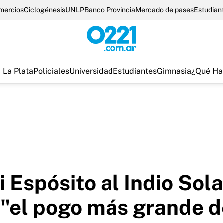
omercios
Ciclogénesis
UNLP
Banco Provincia
Mercado de pases
Estudian
La Plata
Policiales
Universidad
Estudiantes
Gimnasia
¿Qué Ha
 Espósito al Indio Sola
 y "el pogo más grande 