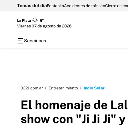
Temas del día
Fentanilo
Accidentes de tránsito
Cierre de c
La Plata
5°
viernes 07 de agosto de 2026
Secciones
0221.com.ar
Entretenimiento
Indio Solari
El homenaje de Lali
show con "Ji Ji Ji"