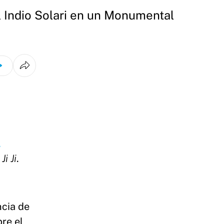
al Indio Solari en un Monumental
,
 Ji Ji
.
ncia de
re el