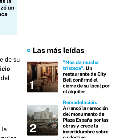
as la
izó un
nca
Las más leídas
se de su
"Nos da mucha
icio
tristeza"
Un
restaurante de City
 del
Bell confirmó el
cierre de su local por
el alquiler
Remodelación
Arrancó la remoción
del monumento de
Plaza España por las
obras y crece la
 la
incertidumbre sobre
su destino