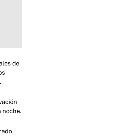
ales de
os
.
ovación
a noche.
erado