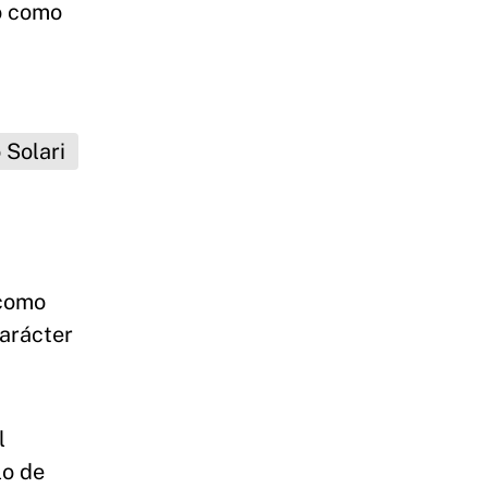
nó como
 como
carácter
l
lo de