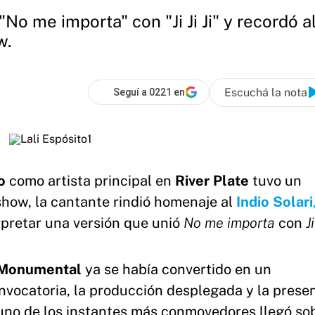
"No me importa" con "Ji Ji Ji" y recordó 
w.
Escuchá la nota
Seguí a 0221 en
to
como artista principal en
River
Plate
tuvo un
show, la cantante rindió homenaje al
Indio Solari
erpretar una versión que unió
No me importa
con
Ji
 Monumental
ya se había convertido en un
nvocatoria, la producción desplegada y la prese
 uno de los instantes más conmovedores llegó sob