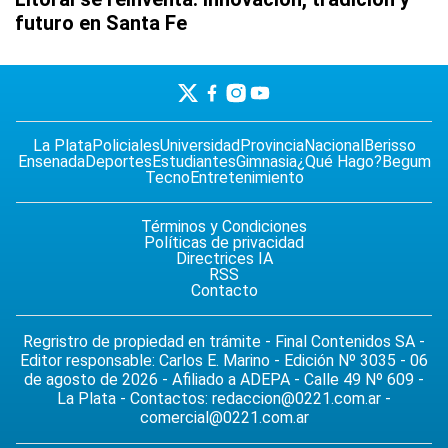
futuro en Santa Fe
La Plata
Policiales
Universidad
Provincia
Nacional
Berisso
Ensenada
Deportes
Estudiantes
Gimnasia
¿Qué Hago?
Begum
Tecno
Entretenimiento
Términos y Condiciones
Políticas de privacidad
Directrices IA
RSS
Contacto
Regristro de propiedad en trámite - Final Contenidos SA -
Editor responsable: Carlos E. Marino - Edición Nº 3035 - 06
de agosto de 2026 - Afiliado a ADEPA - Calle 49 Nº 609 -
La Plata - Contactos:
redaccion@0221.com.ar
-
comercial@0221.com.ar