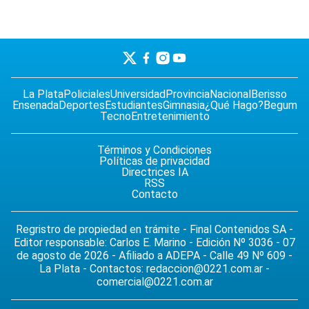
La Plata
Policiales
Universidad
Provincia
Nacional
Berisso
Ensenada
Deportes
Estudiantes
Gimnasia
¿Qué Hago?
Begum
Tecno
Entretenimiento
Términos y Condiciones
Políticas de privacidad
Directrices IA
RSS
Contacto
Regristro de propiedad en trámite - Final Contenidos SA -
Editor responsable: Carlos E. Marino - Edición Nº 3036 - 07
de agosto de 2026 - Afiliado a ADEPA - Calle 49 Nº 609 -
La Plata - Contactos:
redaccion@0221.com.ar
-
comercial@0221.com.ar