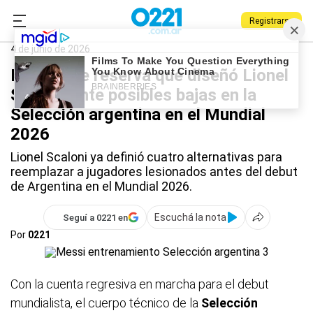
Registrarse
0221.com.ar
Deportes
Lionel Scaloni
4 de junio de 2026
La lista de reserva que diseñó Lionel
Scaloni ante posibles bajas en la
Selección argentina en el Mundial
2026
Lionel Scaloni ya definió cuatro alternativas para
reemplazar a jugadores lesionados antes del debut
de Argentina en el Mundial 2026.
Escuchá la nota
Seguí a 0221 en
Por
0221
Con la cuenta regresiva en marcha para el debut
mundialista, el cuerpo técnico de la
Selección