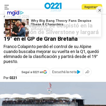
Registrarse
0221.com.ar
Deportes
Franco Colapinto
4 de julio de 2026
Franco Colapinto se despistó en la
clasificación de Silverstone y largará
19° en el GP de Gran Bretaña
Franco Colapinto perdió el control de su Alpine
cuando buscaba mejorar su vuelta en la Q1, quedó
eliminado de la clasificación y partirá desde el 19°
puesto.
Escuchá la nota
Seguí a 0221 en
Por
0221