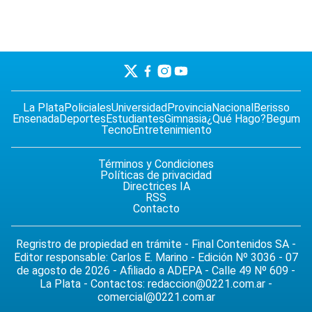
La Plata
Policiales
Universidad
Provincia
Nacional
Berisso
Ensenada
Deportes
Estudiantes
Gimnasia
¿Qué Hago?
Begum
Tecno
Entretenimiento
Términos y Condiciones
Políticas de privacidad
Directrices IA
RSS
Contacto
Regristro de propiedad en trámite - Final Contenidos SA -
Editor responsable: Carlos E. Marino - Edición Nº 3036 - 07
de agosto de 2026 - Afiliado a ADEPA - Calle 49 Nº 609 -
La Plata - Contactos:
redaccion@0221.com.ar
-
comercial@0221.com.ar