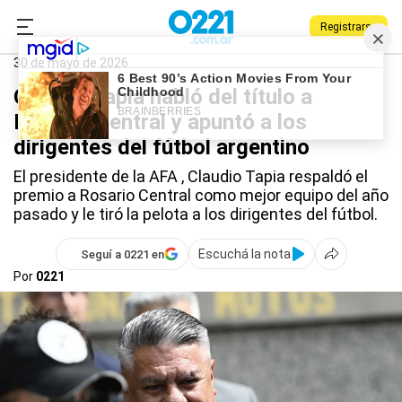
Registrarse
0221.com.ar
Deportes
Claudio Tapia
30 de mayo de 2026
Claudio Tapia habló del título a
Rosario Central y apuntó a los
dirigentes del fútbol argentino
El presidente de la AFA , Claudio Tapia respaldó el
premio a Rosario Central como mejor equipo del año
pasado y le tiró la pelota a los dirigentes del fútbol.
Escuchá la nota
Seguí a 0221 en
Por
0221