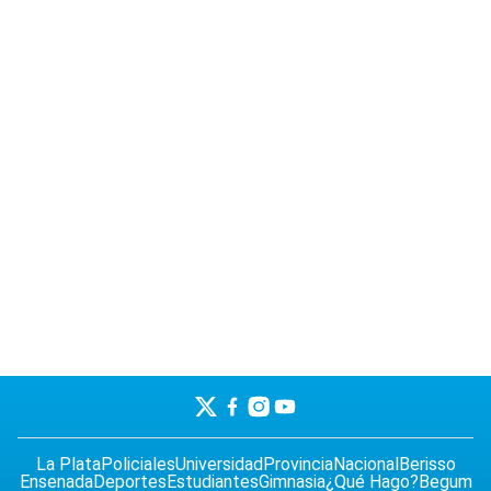
La Plata
Policiales
Universidad
Provincia
Nacional
Berisso
Ensenada
Deportes
Estudiantes
Gimnasia
¿Qué Hago?
Begum