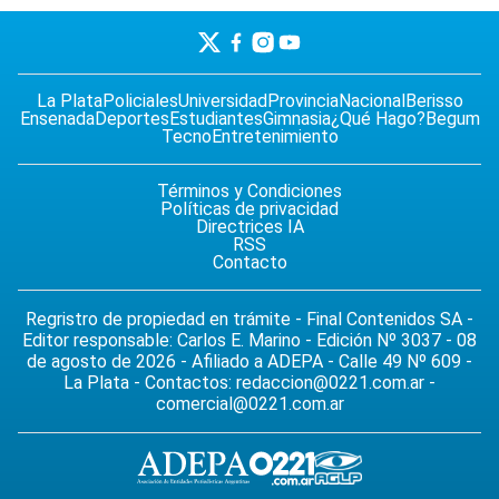
La Plata
Policiales
Universidad
Provincia
Nacional
Berisso
Ensenada
Deportes
Estudiantes
Gimnasia
¿Qué Hago?
Begum
Tecno
Entretenimiento
Términos y Condiciones
Políticas de privacidad
Directrices IA
RSS
Contacto
Regristro de propiedad en trámite - Final Contenidos SA -
Editor responsable: Carlos E. Marino - Edición Nº 3037 - 08
de agosto de 2026 - Afiliado a ADEPA - Calle 49 Nº 609 -
La Plata - Contactos:
redaccion@0221.com.ar
-
comercial@0221.com.ar