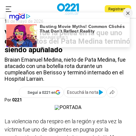
Registrarse
0221.com.ar
Berisso
Policiales
Pata Medina
18 de mayo de 2026
Video: así fue la pelea en la que uno
de los nietos del Pata Medina terminó
siendo apuñalado
Braian Emanuel Medina, nieto de Pata Medina, fue
atacado con una botella rota durante un
cumpleaños en Berisso y terminó internado en el
Hospital Larrain.
Escuchá la nota
Seguí a 0221 en
Por
0221
La violencia no da respiro en la región y esta vez la
víctima fue uno de dirigentes en pugna por la