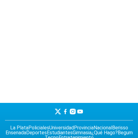
La Plata
Policiales
Universidad
Provincia
Nacional
Berisso
Ensenada
Deportes
Estudiantes
Gimnasia
¿Qué Hago?
Begum
Tecno
Entretenimiento