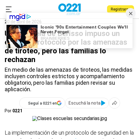
Registrarse
0221.com.ar
Berisso
Amenazas de tiroteo
20 de abril de 2026
Una escuela de Berisso impuso un
estricto protocolo por las amenazas
de tiroteo, pero las familias lo
rechazan
En medio de las amenazas de tiroteos, las medidas
incluyen controles estrictos y acompañamiento
obligatorio, pero las familias piden revisar su
aplicación.
Escuchá la nota
Seguí a 0221 en
Por
0221
La implementación de un protocolo de seguridad en la