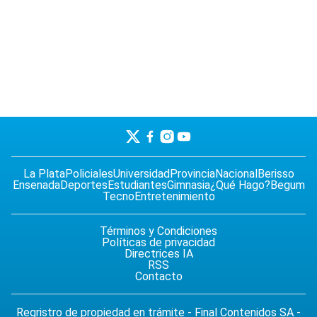
La Plata
Policiales
Universidad
Provincia
Nacional
Berisso
Ensenada
Deportes
Estudiantes
Gimnasia
¿Qué Hago?
Begum
Tecno
Entretenimiento
Términos y Condiciones
Políticas de privacidad
Directrices IA
RSS
Contacto
Regristro de propiedad en trámite - Final Contenidos SA -