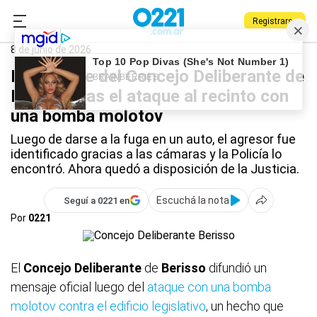
Registrarse
0221.com.ar
Berisso
Berisso
8 de junio de 2026
El mensaje del Concejo Deliberante de
Berisso tras el ataque al recinto con
una bomba molotov
Luego de darse a la fuga en un auto, el agresor fue
identificado gracias a las cámaras y la Policía lo
encontró. Ahora quedó a disposición de la Justicia.
Escuchá la nota
Seguí a 0221 en
Por
0221
El
Concejo Deliberante
de
Berisso
difundió un
mensaje oficial luego del
ataque con una bomba
molotov contra el edificio legislativo
, un hecho que