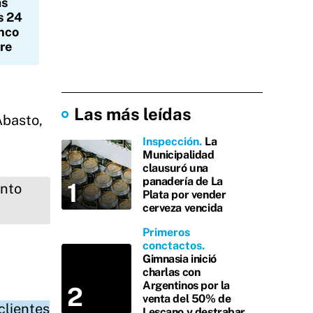
as
s 24
anco
dre
Las más leídas
Abasto,
Inspección
La
Municipalidad
clausuró una
panadería de La
Plata por vender
cerveza vencida
Primeros
conctactos
Gimnasia inició
charlas con
Argentinos por la
venta del 50% de
clientes
Lescano y destrabar