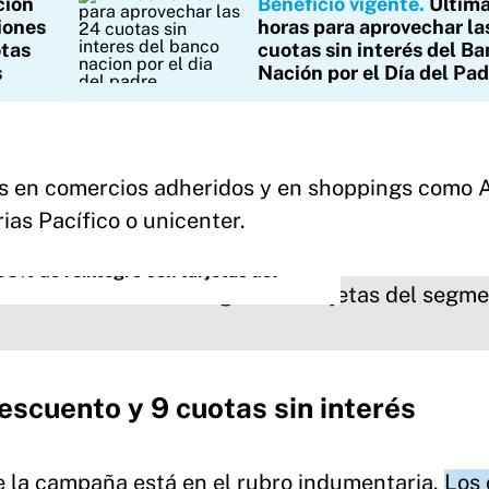
ción
Beneficio vigente
Últim
iones
horas para aprovechar la
otas
cuotas sin interés del B
s
Nación por el Día del Pa
es en comercios adheridos y en shoppings como 
ias Pacífico o unicenter.
35% de reintegro con tarjetas del
scuento y 9 cuotas sin interés
e la campaña está en el rubro indumentaria.
Los 