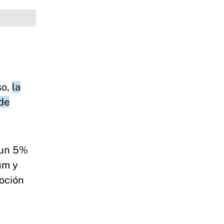
so,
la
 de
 un 5%
um y
moción