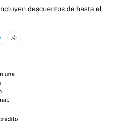
incluyen descuentos de hasta el
on una
a
n
nal.
crédito
a