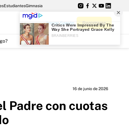
es
Estudiantes
Gimnasia
Iniciar Sesión
Registrarse
go?
16 de junio de 2026
el Padre con cuotas
do