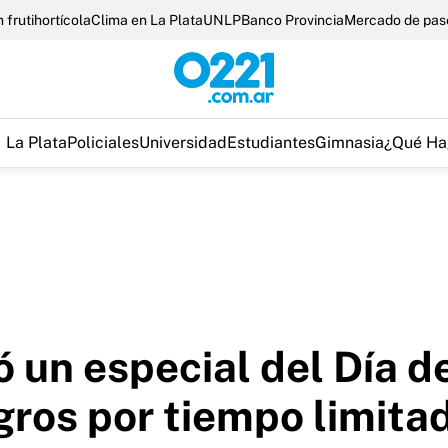
 frutihortícola
Clima en La Plata
UNLP
Banco Provincia
Mercado de pas
La Plata
Policiales
Universidad
Estudiantes
Gimnasia
¿Qué Ha
 un especial del Día d
egros por tiempo limita