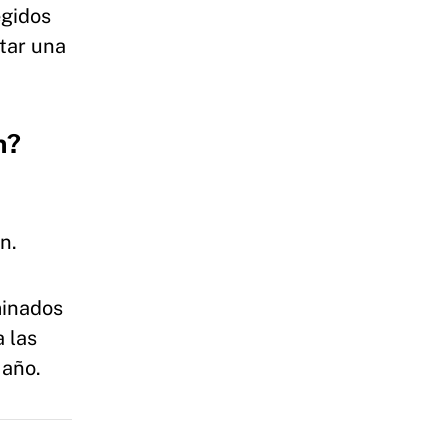
egidos
ntar una
n?
n.
minados
 las
 año.