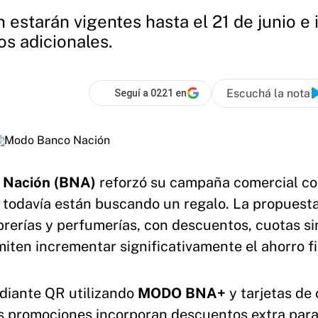
estarán vigentes hasta el 21 de junio e 
os adicionales.
Escuchá la nota
Seguí a 0221 en
 Nación (BNA)
reforzó su campaña comercial c
s todavía están buscando un regalo. La propuest
brerías y perfumerías, con descuentos, cuotas si
miten incrementar significativamente el ahorro fi
diante QR utilizando
MODO BNA+
y tarjetas de 
as promociones incorporan descuentos extra par