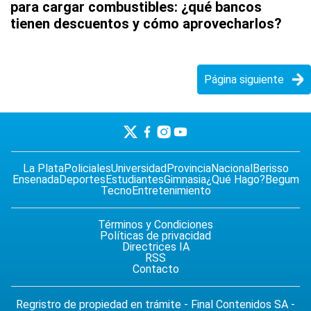
para cargar combustibles: ¿qué bancos
tienen descuentos y cómo aprovecharlos?
Página siguiente
La Plata
Policiales
Universidad
Provincia
Nacional
Berisso
Ensenada
Deportes
Estudiantes
Gimnasia
¿Qué Hago?
Begum
Tecno
Entretenimiento
Términos y Condiciones
Políticas de privacidad
Directrices IA
RSS
Contacto
Regristro de propiedad en trámite - Final Contenidos SA -