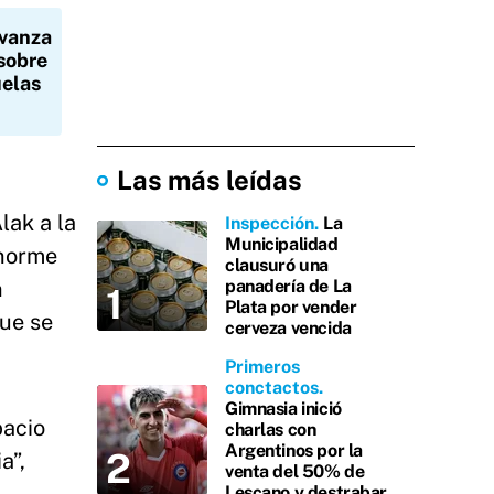
Avanza
 sobre
uelas
Las más leídas
lak a la
Inspección
La
Municipalidad
enorme
clausuró una
n
panadería de La
Plata por vender
que se
cerveza vencida
Primeros
conctactos
Gimnasia inició
pacio
charlas con
Argentinos por la
a”,
venta del 50% de
Lescano y destrabar