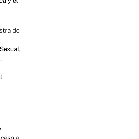
ca y el
stra de
 Sexual,
,
l
y
cceso a