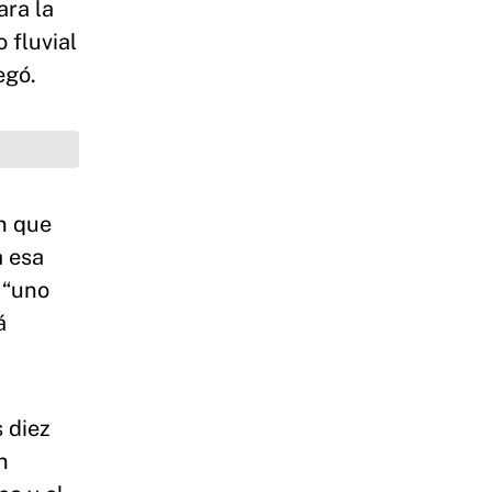
ara la
 fluvial
egó.
ón que
a esa
 “uno
á
s diez
n