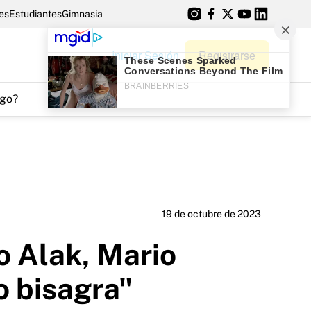
es
Estudiantes
Gimnasia
Iniciar Sesión
Registrarse
go?
19 de octubre de 2023
io Alak, Mario
o bisagra"