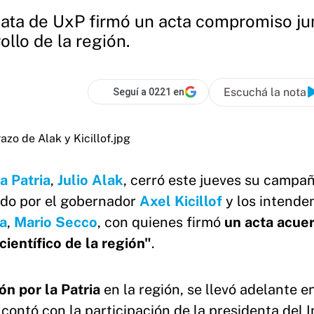
lata de UxP firmó un acta compromiso jun
llo de la región.
Escuchá la nota
Seguí a 0221 en
a Patria
,
Julio Alak
, cerró este jueves su campañ
o por el gobernador
Axel Kicillof
y los intende
a
,
Mario Secco
, con quienes firmó
un acta acue
científico de la región"
.
ón por la Patria
en la región, se llevó adelante en
contó con la participación de la presidenta del I