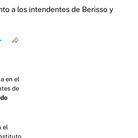
to a los intendentes de Berisso y
a en el
ntes de
rdo
 el
nstituto