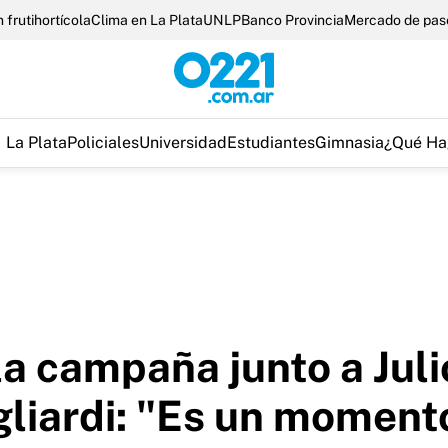
 frutihortícola
Clima en La Plata
UNLP
Banco Provincia
Mercado de pas
La Plata
Policiales
Universidad
Estudiantes
Gimnasia
¿Qué Ha
 la campaña junto a Jul
liardi: "Es un moment