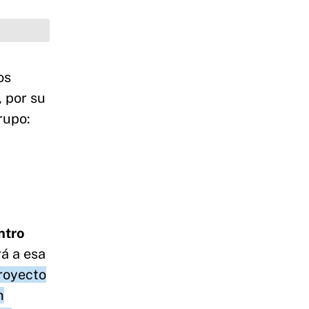
os
, por su
rupo:
ntro
á a esa
royecto
n