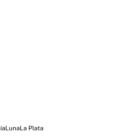
ía
Luna
La Plata