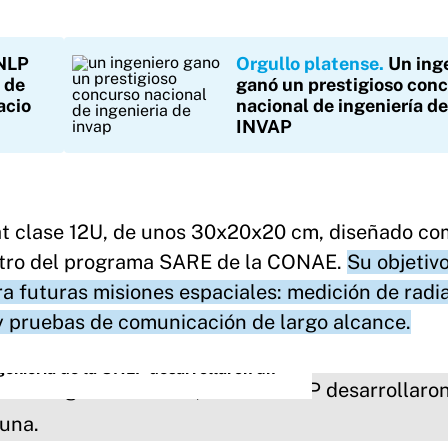
NLP
Orgullo platense
Un ing
 de
ganó un prestigioso con
acio
nacional de ingeniería de
INVAP
at clase 12U, de unos 30x20x20 cm, diseñado c
ntro del programa SARE de la CONAE.
Su objetiv
ara futuras misiones espaciales: medición de radi
 y pruebas de comunicación de largo alcance.
geniería de la UNLP desarrollaron un