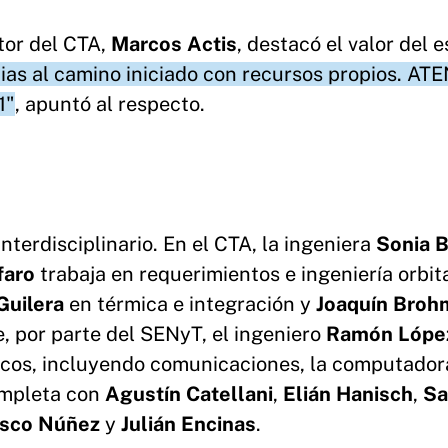
ctor del CTA,
Marcos Actis
, destacó el valor del 
ias al camino iniciado con recursos propios. AT
1"
, apuntó al respecto.
nterdisciplinario. En el CTA, la ingeniera
Sonia B
lfaro
trabaja en requerimientos e ingeniería orbita
Guilera
en térmica e integración y
Joaquín Bro
, por parte del SENyT, el ingeniero
Ramón Lópe
icos, incluyendo comunicaciones, la computador
ompleta con
Agustín Catellani
,
Elián Hanisch
,
Sa
isco Núñez
y
Julián Encinas
.