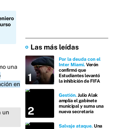
eniero
curso
Las más leídas
Por la deuda con el
Inter Miami
Verón
omo una
confirmó que
o
Estudiantes levantó
la inhibición de FIFA
ación en
Gestión
Julio Alak
amplía el gabinete
municipal y suma una
nueva secretaría
Salvaje ataque
Una