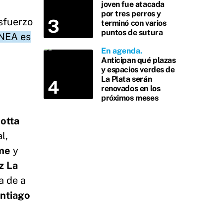
joven fue atacada
por tres perros y
esfuerzo
terminó con varios
puntos de sutura
ENEA es
En agenda
Anticipan qué plazas
y espacios verdes de
La Plata serán
renovados en los
próximos meses
otta
l,
hme
y
z La
a de a
ntiago