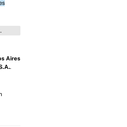
es
os Aires
S.A.
.
n