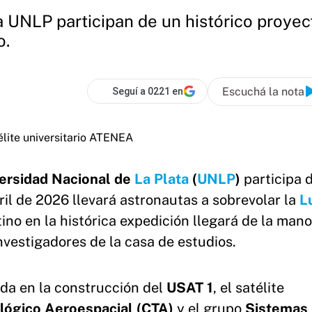
a UNLP participan de un histórico proye
o.
Escuchá la nota
Seguí a 0221 en
ersidad Nacional de
La Plata
(
UNLP
)
participa d
ril de 2026 llevará astronautas a sobrevolar la
L
ino en la histórica expedición llegará de la man
nvestigadores de la casa de estudios.
da en la construcción del
USAT 1
, el satélite
lógico Aeroespacial (CTA)
y el grupo
Sistemas