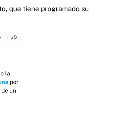
cto, que tiene programado su
e la
una
por
o de un