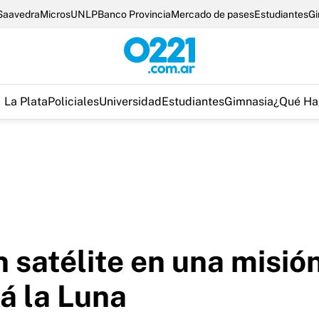
Saavedra
Micros
UNLP
Banco Provincia
Mercado de pases
Estudiantes
Gi
La Plata
Policiales
Universidad
Estudiantes
Gimnasia
¿Qué Ha
satélite en una misión 
á la Luna