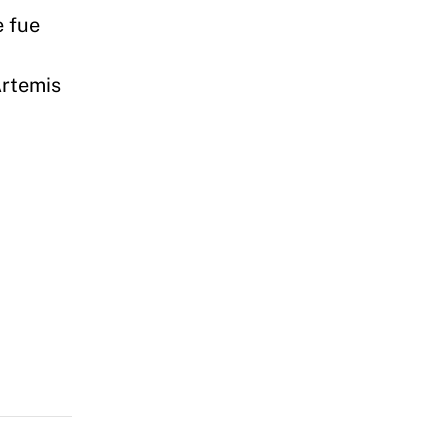
e fue
Artemis