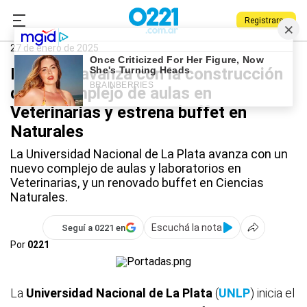
Registrarse
0221.com.ar
Universidad
UNLP
27 de enero de 2025
La UNLP avanza con la construcción
de un complejo de aulas en
Veterinarias y estrena buffet en
Naturales
La Universidad Nacional de La Plata avanza con un
nuevo complejo de aulas y laboratorios en
Veterinarias, y un renovado buffet en Ciencias
Naturales.
Escuchá la nota
Seguí a 0221 en
Por
0221
La
Universidad Nacional de La Plata
(
UNLP
) inicia el