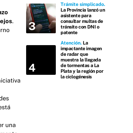
Trámite simplicado
La Provincia lanzó un
azo
asistente para
lejos
.
consultar multas de
tránsito con DNI o
urno
patente
Atención
La
impactante imagen
de radar que
muestra la llegada
de tormentas a La
Plata y la región por
la ciclogénesis
iciativa
ades
está
er una