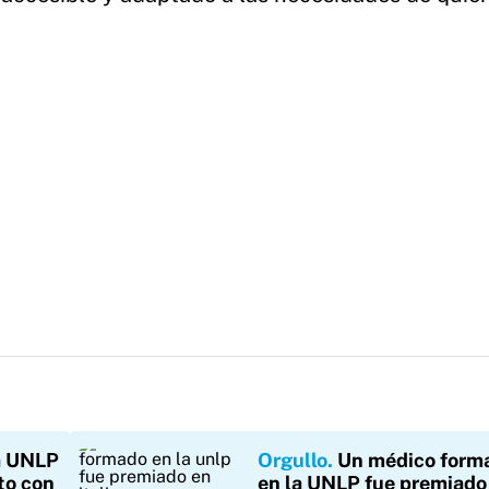
a UNLP
Orgullo
Un médico form
to con
en la UNLP fue premiado