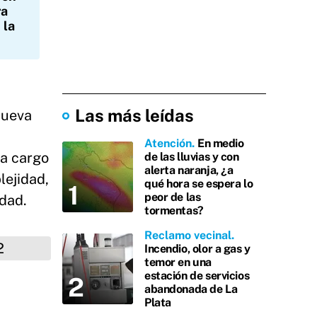
ra
 la
Las más leídas
nueva
Atención
En medio
 a cargo
de las lluvias y con
alerta naranja, ¿a
lejidad,
qué hora se espera lo
peor de las
idad.
tormentas?
Reclamo vecinal
Incendio, olor a gas y
temor en una
estación de servicios
abandonada de La
Plata