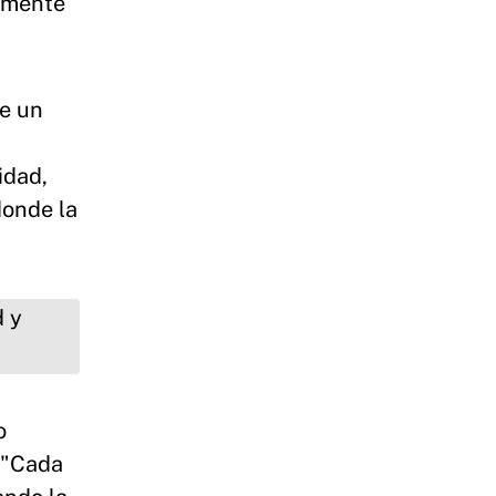
damente
ye un
idad,
donde la
o
. "Cada