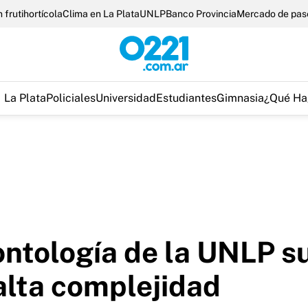
 frutihortícola
Clima en La Plata
UNLP
Banco Provincia
Mercado de pas
La Plata
Policiales
Universidad
Estudiantes
Gimnasia
¿Qué Ha
ntología de la UNLP s
alta complejidad