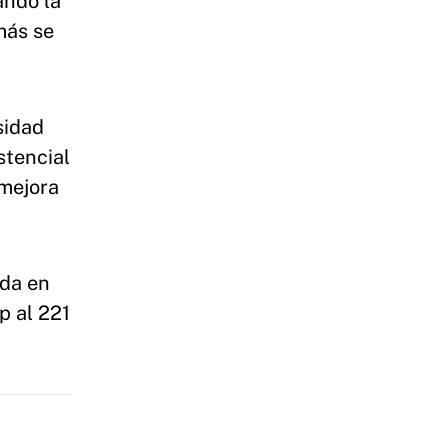
ando la
más se
sidad
stencial
 mejora
ada en
p al 221