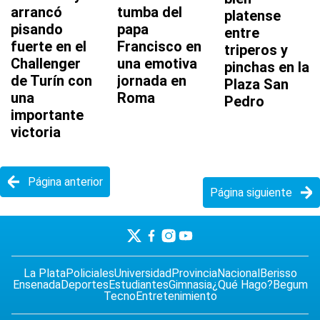
arrancó
tumba del
platense
pisando
papa
entre
fuerte en el
Francisco en
triperos y
Challenger
una emotiva
pinchas en la
de Turín con
jornada en
Plaza San
una
Roma
Pedro
importante
victoria
Página anterior
Página siguiente
La Plata
Policiales
Universidad
Provincia
Nacional
Berisso
Ensenada
Deportes
Estudiantes
Gimnasia
¿Qué Hago?
Begum
Tecno
Entretenimiento