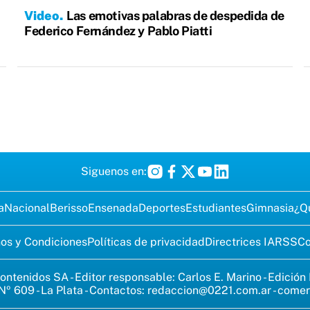
Video
Las emotivas palabras de despedida de
Federico Fernández y Pablo Piatti
Siguenos en:
a
Nacional
Berisso
Ensenada
Deportes
Estudiantes
Gimnasia
¿Q
os y Condiciones
Políticas de privacidad
Directrices IA
RSS
Co
ontenidos SA - Editor responsable: Carlos E. Marino - Edición
Nº 609 - La Plata - Contactos:
redaccion@0221.com.ar
-
comer