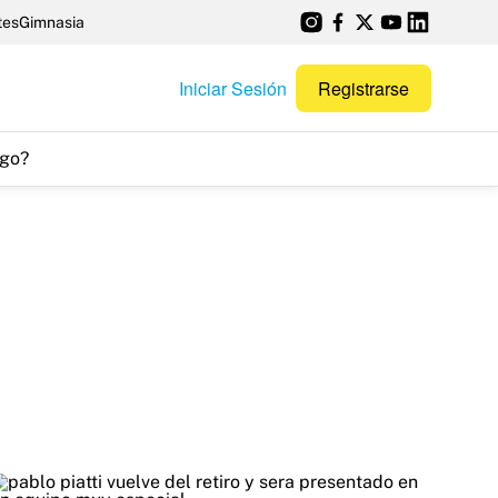
tes
Gimnasia
Iniciar Sesión
Registrarse
go?