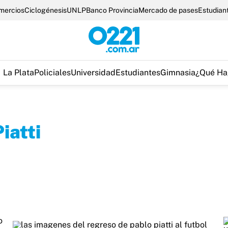
omercios
Ciclogénesis
UNLP
Banco Provincia
Mercado de pases
Estudian
La Plata
Policiales
Universidad
Estudiantes
Gimnasia
¿Qué Ha
iatti