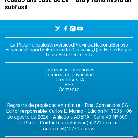
subfusil
La Plata
Policiales
Universidad
Provincia
Nacional
Berisso
Ensenada
Deportes
Estudiantes
Gimnasia
¿Qué Hago?
Begum
Tecno
Entretenimiento
Términos y Condiciones
Políticas de privacidad
Directrices IA
RSS
Contacto
Regristro de propiedad en trámite - Final Contenidos SA -
Editor responsable: Carlos E. Marino - Edición Nº 3035 - 06
de agosto de 2026 - Afiliado a ADEPA - Calle 49 Nº 609 -
La Plata - Contactos:
redaccion@0221.com.ar
-
comercial@0221.com.ar