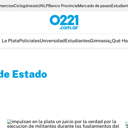
omercios
Ciclogénesis
UNLP
Banco Provincia
Mercado de pases
Estudian
La Plata
Policiales
Universidad
Estudiantes
Gimnasia
¿Qué Ha
de Estado