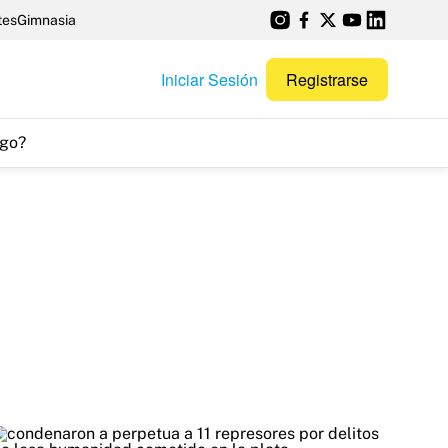
tes
Gimnasia
Iniciar Sesión
Registrarse
go?