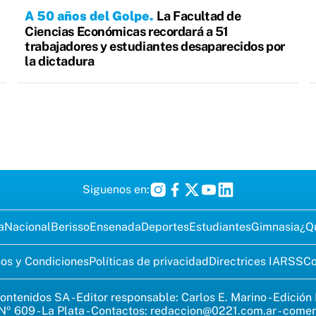
A 50 años del Golpe
La Facultad de
Ciencias Económicas recordará a 51
trabajadores y estudiantes desaparecidos por
la dictadura
Siguenos en:
a
Nacional
Berisso
Ensenada
Deportes
Estudiantes
Gimnasia
¿Q
os y Condiciones
Políticas de privacidad
Directrices IA
RSS
Co
ontenidos SA - Editor responsable: Carlos E. Marino - Edición
Nº 609 - La Plata - Contactos:
redaccion@0221.com.ar
-
comer