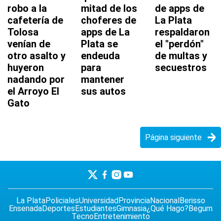
robo a la
mitad de los
de apps de
cafetería de
choferes de
La Plata
Tolosa
apps de La
respaldaron
venían de
Plata se
el "perdón"
otro asalto y
endeuda
de multas y
huyeron
para
secuestros
nadando por
mantener
el Arroyo El
sus autos
Gato
Página siguiente
La Plata
Policiales
Universidad
Provincia
Nacional
Berisso
Ensenada
Deportes
Estudiantes
Gimnasia
¿Qué Hago?
Begum
Tecno
Entretenimiento