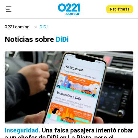
Registrarse
0221.com.ar
DiDi
Noticias sobre
DiDi
Inseguridad
Una falsa pasajera intentó robar
a un chofer de DiDi en La Plata, pero el