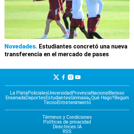
Novedades
Estudiantes concretó una nueva
transferencia en el mercado de pases
La Plata
Policiales
Universidad
Provincia
Nacional
Berisso
Ensenada
Deportes
Estudiantes
Gimnasia
¿Qué Hago?
Begum
Tecno
Entretenimiento
Términos y Condiciones
Políticas de privacidad
Directrices IA
RSS