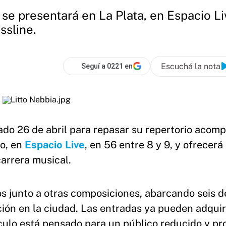
 se presentará en La Plata, en Espacio Li
ssline.
Escuchá la nota
Seguí a 0221 en
ado 26 de abril para repasar su repertorio acom
mo, en
Espacio Live
, en 56 entre 8 y 9, y ofrecerá
carrera musical.
dos junto a otras composiciones, abarcando seis 
ión en la ciudad. Las entradas ya pueden adquir
áculo está pensado para un público reducido y p