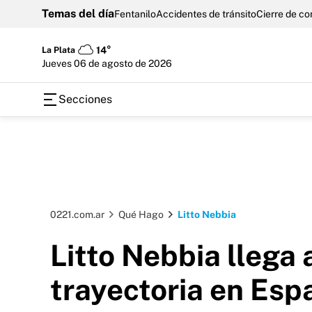
Temas del día
Fentanilo
Accidentes de tránsito
Cierre de c
La Plata
14°
jueves 06 de agosto de 2026
Secciones
0221.com.ar
Qué Hago
Litto Nebbia
Litto Nebbia llega 
trayectoria en Espa