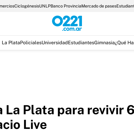
omercios
Ciclogénesis
UNLP
Banco Provincia
Mercado de pases
Estudian
La Plata
Policiales
Universidad
Estudiantes
Gimnasia
¿Qué Ha
a La Plata para revivir
cio Live