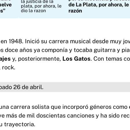
uelve
de La Plata, por ahora, le 
os"
razón
en 1948. Inició su carrera musical desde muy jo
los doce años ya componía y tocaba guitarra y pi
ajes
y, posteriormente,
Los Gatos
. Con temas c
 rock.
 de abril.
 una carrera solista que incorporó géneros como 
luye más de mil doscientas canciones y ha sido re
u trayectoria.