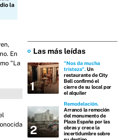
dio la
ven,
Las más leídas
ano. En
omo "La
"Nos da mucha
tristeza"
Un
restaurante de City
Bell confirmó el
cierre de su local por
el alquiler
Remodelación
Arrancó la remoción
el
del monumento de
Plaza España por las
conocida
obras y crece la
incertidumbre sobre
su destino