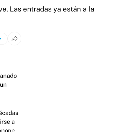
ve. Las entradas ya están a la
pañado
 un
décadas
irse a
ropone