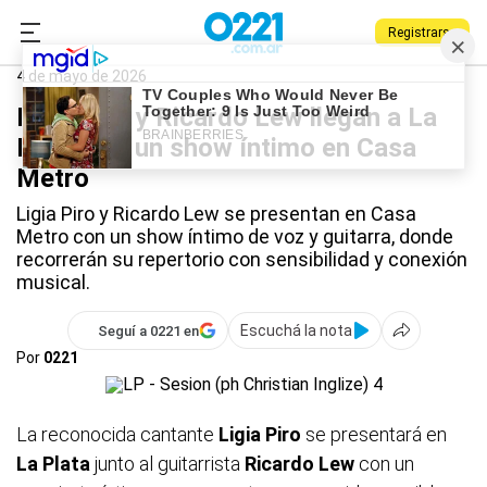
Registrarse
0221.com.ar
Qué Hago
La Plata
4 de mayo de 2026
Ligia Piro y Ricardo Lew llegan a La
Plata con un show íntimo en Casa
Metro
Ligia Piro y Ricardo Lew se presentan en Casa
Metro con un show íntimo de voz y guitarra, donde
recorrerán su repertorio con sensibilidad y conexión
musical.
Escuchá la nota
Seguí a 0221 en
Por
0221
La reconocida cantante
Ligia Piro
se presentará en
La Plata
junto al guitarrista
Ricardo Lew
con un