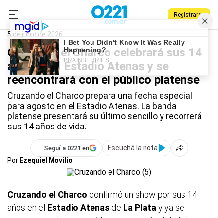
Registrarse
0221.com.ar
Qué Hago
La Plata
Cruzando el Charco
5 de junio de 2026
Cruzando el Charco celebrará sus 14
años en el Estadio Atenas y se
reencontrará con el público platense
Cruzando el Charco prepara una fecha especial
para agosto en el Estadio Atenas. La banda
platense presentará su último sencillo y recorrerá
sus 14 años de vida.
Escuchá la nota
Seguí a 0221 en
Por
Ezequiel Movilio
Cruzando el Charco
confirmó un show por sus 14
años en el
Estadio Atenas
de
La Plata
y ya se