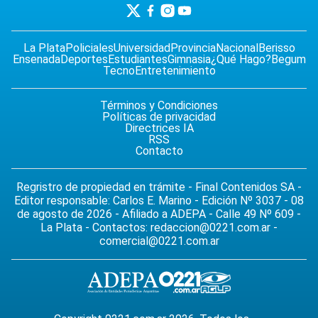
La Plata
Policiales
Universidad
Provincia
Nacional
Berisso
Ensenada
Deportes
Estudiantes
Gimnasia
¿Qué Hago?
Begum
Tecno
Entretenimiento
Términos y Condiciones
Políticas de privacidad
Directrices IA
RSS
Contacto
Regristro de propiedad en trámite - Final Contenidos SA -
Editor responsable: Carlos E. Marino - Edición Nº 3037 - 08
de agosto de 2026 - Afiliado a ADEPA - Calle 49 Nº 609 -
La Plata - Contactos:
redaccion@0221.com.ar
-
comercial@0221.com.ar