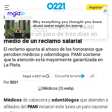
Registrarse
0221.com.ar
Provincia
PAMI
8 de junio de 2026
Médicos y odontólogos del PAMI
arrancaron un paro de tres días en
medio de un reclamo salarial
El reclamo apunta al atraso de los honorarios que
perciben médicos y odontólogos. PAMI sostiene
que la atención está mayormente garantizada en
La Plata.
Escuchá la nota
Seguí a 0221 en
Por
0221
Médicos
de cabecera y
odontólogos
que atienden a
afiliados del
PAMI
iniciaron este lunes un paro nacional