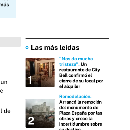
 más
Las más leídas
"Nos da mucha
tristeza"
Un
restaurante de City
Bell confirmó el
cierre de su local por
 un
el alquiler
ye
Remodelación
Arrancó la remoción
del monumento de
l de
Plaza España por las
obras y crece la
incertidumbre sobre
su destino