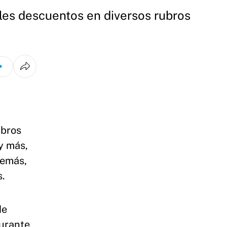
ples descuentos en diversos rubros
ubros
 y más,
demás,
s.
de
durante