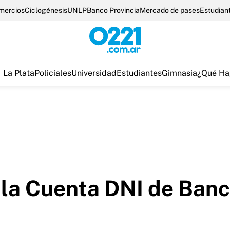
omercios
Ciclogénesis
UNLP
Banco Provincia
Mercado de pases
Estudian
La Plata
Policiales
Universidad
Estudiantes
Gimnasia
¿Qué Ha
la Cuenta DNI de Banco