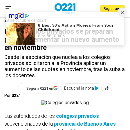
Registrarse
0221.com.ar
Provincia
Colegios privados
28 de octubre de 2024
Los colegios privados se preparan
para implementar un nuevo aumento
en noviembre
Desde la asociación que nuclea a los colegios
privados solicitaron a la Provincia aplicar un
aumento de las cuotas en noviembre, tras la suba a
los docentes.
Escuchá la nota
Seguí a 0221 en
Por
0221
Las autoridades de los
colegios privados
subvencionados de la
provincia de Buenos Aires