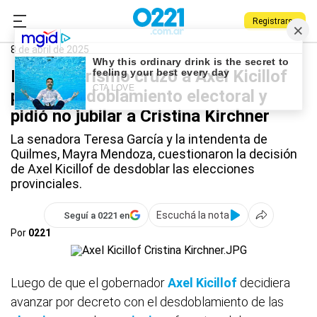
Registrarse
0221.com.ar
Provincia
Axel Kicillof
8 de abril de 2025
El kirchnerismo cruzó a Axel Kicillof
por el desdoblamiento electoral y
pidió no jubilar a Cristina Kirchner
La senadora Teresa García y la intendenta de
Quilmes, Mayra Mendoza, cuestionaron la decisión
de Axel Kicillof de desdoblar las elecciones
provinciales.
Escuchá la nota
Seguí a 0221 en
Por
0221
Luego de que el gobernador
Axel Kicillof
decidiera
avanzar por decreto con el desdoblamiento de las