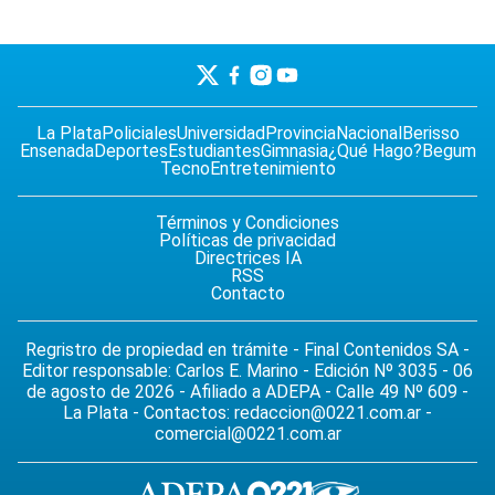
La Plata
Policiales
Universidad
Provincia
Nacional
Berisso
Ensenada
Deportes
Estudiantes
Gimnasia
¿Qué Hago?
Begum
Tecno
Entretenimiento
Términos y Condiciones
Políticas de privacidad
Directrices IA
RSS
Contacto
Regristro de propiedad en trámite - Final Contenidos SA -
Editor responsable: Carlos E. Marino - Edición Nº 3035 - 06
de agosto de 2026 - Afiliado a ADEPA - Calle 49 Nº 609 -
La Plata - Contactos:
redaccion@0221.com.ar
-
comercial@0221.com.ar