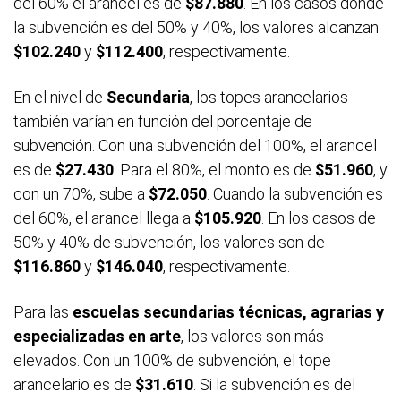
del 60% el arancel es de
$87.880
. En los casos donde
la subvención es del 50% y 40%, los valores alcanzan
$102.240
y
$112.400
, respectivamente.
En el nivel de
Secundaria
, los topes arancelarios
también varían en función del porcentaje de
subvención. Con una subvención del 100%, el arancel
es de
$27.430
. Para el 80%, el monto es de
$51.960
, y
con un 70%, sube a
$72.050
. Cuando la subvención es
del 60%, el arancel llega a
$105.920
. En los casos de
50% y 40% de subvención, los valores son de
$116.860
y
$146.040
, respectivamente.
Para las
escuelas secundarias técnicas, agrarias y
especializadas en arte
, los valores son más
elevados. Con un 100% de subvención, el tope
arancelario es de
$31.610
. Si la subvención es del