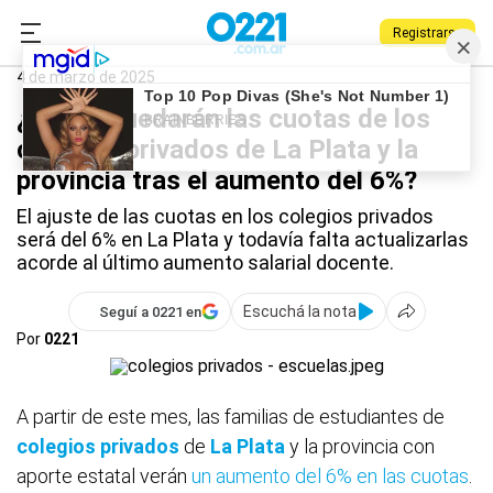
Registrarse
0221.com.ar
Provincia
La Plata
Colegios privados
4 de marzo de 2025
¿Cómo quedarán las cuotas de los
colegios privados de La Plata y la
provincia tras el aumento del 6%?
El ajuste de las cuotas en los colegios privados
será del 6% en La Plata y todavía falta actualizarlas
acorde al último aumento salarial docente.
Escuchá la nota
Seguí a 0221 en
Por
0221
A partir de este mes, las familias de estudiantes de
colegios privados
de
La Plata
y la provincia con
aporte estatal verán
un aumento del 6% en las cuotas
.