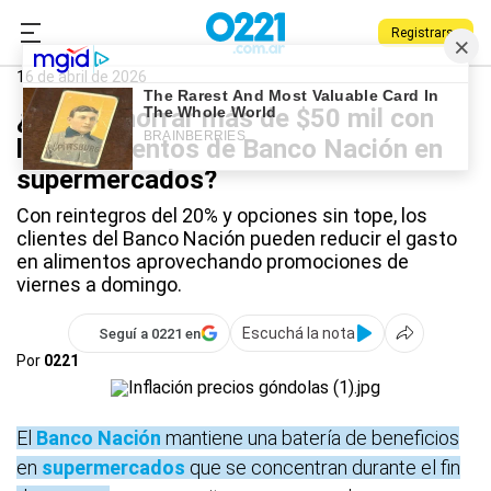
Registrarse
0221.com.ar
Promociones y descuentos
Banco Nación
16 de abril de 2026
¿Cómo ahorrar más de $50 mil con
los descuentos de Banco Nación en
supermercados?
Con reintegros del 20% y opciones sin tope, los
clientes del Banco Nación pueden reducir el gasto
en alimentos aprovechando promociones de
viernes a domingo.
Escuchá la nota
Seguí a 0221 en
Por
0221
El
Banco Nación
mantiene una batería de beneficios
en
supermercados
que se concentran durante el fin