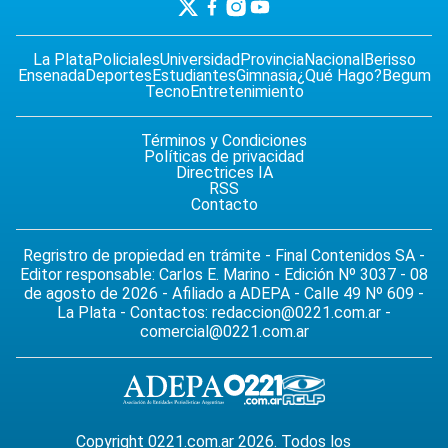
La Plata
Policiales
Universidad
Provincia
Nacional
Berisso
Ensenada
Deportes
Estudiantes
Gimnasia
¿Qué Hago?
Begum
Tecno
Entretenimiento
Términos y Condiciones
Políticas de privacidad
Directrices IA
RSS
Contacto
Regristro de propiedad en trámite - Final Contenidos SA -
Editor responsable: Carlos E. Marino - Edición Nº 3037 - 08
de agosto de 2026 - Afiliado a ADEPA - Calle 49 Nº 609 -
La Plata - Contactos:
redaccion@0221.com.ar
-
comercial@0221.com.ar
Copyright 0221.com.ar 2026. Todos los