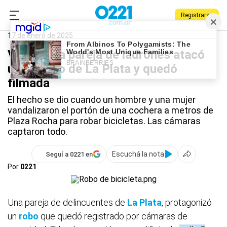
Registrarse
0221.com.ar
Policiales
La Plata
17 de enero de 2025
Video: una pareja de ladrones atacó
un edificio de La Plata y quedó
filmada
El hecho se dio cuando un hombre y una mujer
vandalizaron el portón de una cochera a metros de
Plaza Rocha para robar bicicletas. Las cámaras
captaron todo.
Escuchá la nota
Seguí a 0221 en
Por
0221
Una pareja de delincuentes de
La Plata
, protagonizó
un
robo
que quedó registrado por cámaras de