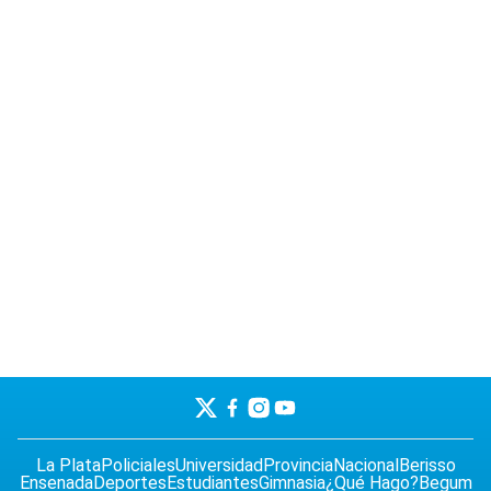
La Plata
Policiales
Universidad
Provincia
Nacional
Berisso
Ensenada
Deportes
Estudiantes
Gimnasia
¿Qué Hago?
Begum