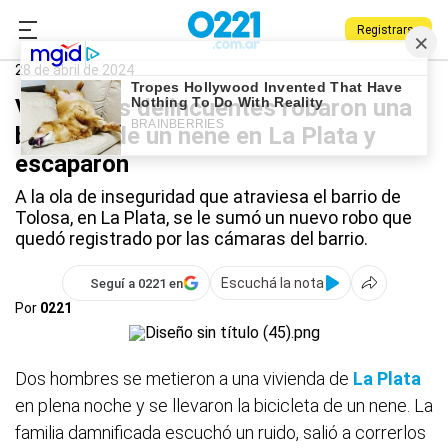
Registrarse
0221.com.ar
Policiales
La Plata
28 de abril de 2024
Video: dos delincuentes robaron una
bicicleta de un nene en La Plata y
escaparon
A la ola de inseguridad que atraviesa el barrio de
Tolosa, en La Plata, se le sumó un nuevo robo que
quedó registrado por las cámaras del barrio.
Escuchá la nota
Seguí a 0221 en
Por
0221
Dos hombres se metieron a una vivienda de
La Plata
en plena noche y se llevaron la bicicleta de un nene. La
familia damnificada escuchó un ruido, salió a correrlos