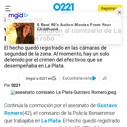
Registrarse
0221.com.ar
Policiales
La Plata
2 de octubre de 2023
Video: así mataron al comisario de La
Plata en un robo
El hecho quedó registrado en las cámaras de
seguridad de la zona. Al momento, hay un solo
detenido por el crimen del efectivos que se
desempeñaba en La Plata.
Escuchá la nota
Seguí a 0221 en
Por
0221
Continúa la conmoción por el asesinato de
Gustavo
Romero
(42), el comisario de la Policía Bonaerense
que trabajaba en
La Plata
. El hecho quedó registrado