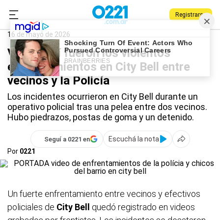
Registrarse
0221.com.ar
Policiales
City Bell
16 de mayo de 2026
Vídeo: así fueron los violentos
enfrentamientos en City Bell entre
vecinos y la Policía
Los incidentes ocurrieron en City Bell durante un
operativo policial tras una pelea entre dos vecinos.
Hubo piedrazos, postas de goma y un detenido.
Escuchá la nota
Seguí a 0221 en
Por
0221
Un fuerte enfrentamiento entre vecinos y efectivos
policiales de
City Bell
quedó registrado en videos