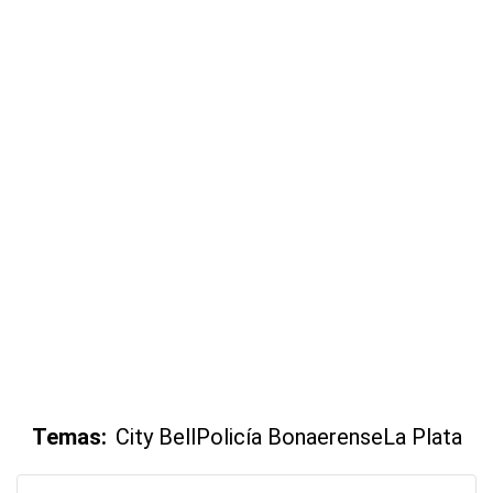
Temas:
City Bell
Policía Bonaerense
La Plata