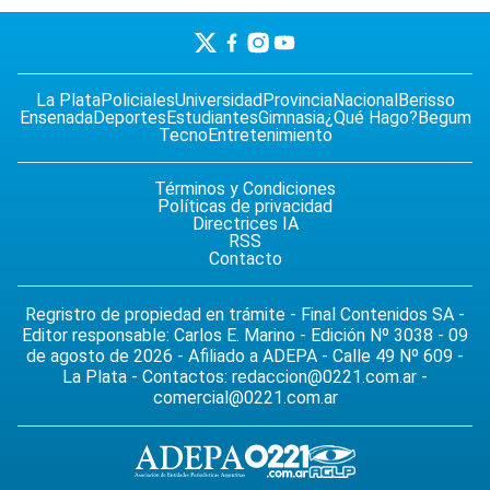
La Plata
Policiales
Universidad
Provincia
Nacional
Berisso
Ensenada
Deportes
Estudiantes
Gimnasia
¿Qué Hago?
Begum
Tecno
Entretenimiento
Términos y Condiciones
Políticas de privacidad
Directrices IA
RSS
Contacto
Regristro de propiedad en trámite - Final Contenidos SA -
Editor responsable: Carlos E. Marino - Edición Nº 3038 - 09
de agosto de 2026 - Afiliado a ADEPA - Calle 49 Nº 609 -
La Plata - Contactos:
redaccion@0221.com.ar
-
comercial@0221.com.ar