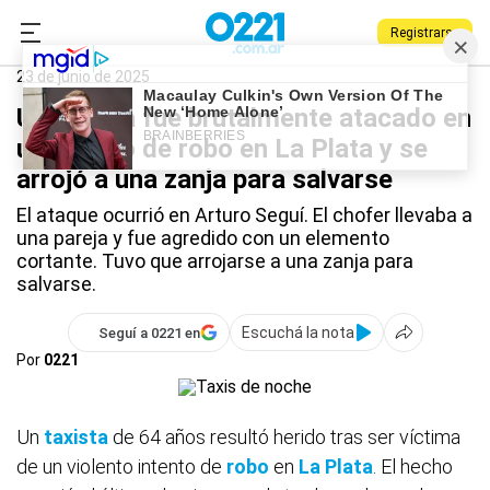
Registrarse
0221.com.ar
Policiales
La Plata
23 de junio de 2025
Un taxista fue brutalmente atacado en
un intento de robo en La Plata y se
arrojó a una zanja para salvarse
El ataque ocurrió en Arturo Seguí. El chofer llevaba a
una pareja y fue agredido con un elemento
cortante. Tuvo que arrojarse a una zanja para
salvarse.
Escuchá la nota
Seguí a 0221 en
Por
0221
Un
taxista
de 64 años resultó herido tras ser víctima
de un violento intento de
robo
en
La Plata
. El hecho