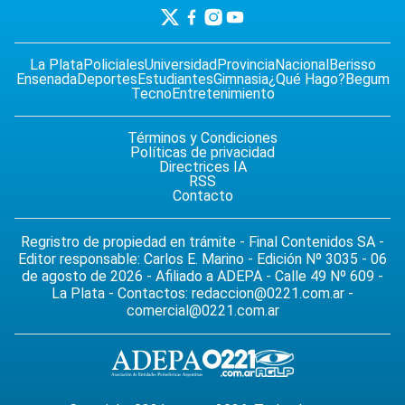
La Plata
Policiales
Universidad
Provincia
Nacional
Berisso
Ensenada
Deportes
Estudiantes
Gimnasia
¿Qué Hago?
Begum
Tecno
Entretenimiento
Términos y Condiciones
Políticas de privacidad
Directrices IA
RSS
Contacto
Regristro de propiedad en trámite - Final Contenidos SA -
Editor responsable: Carlos E. Marino - Edición Nº 3035 - 06
de agosto de 2026 - Afiliado a ADEPA - Calle 49 Nº 609 -
La Plata - Contactos:
redaccion@0221.com.ar
-
comercial@0221.com.ar