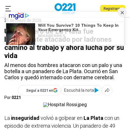
Registrarse
0221.com.ar
Policiales
La Plata
31 de mayo de 2026
Un panadero de La Plata fue
brutalmente atacado por ladrones
camino al trabajo y ahora lucha por su
vida
Al menos dos hombres atacaron con un palo y una
botella a un panadero de La Plata. Ocurrió en San
Carlos y quedó internado con derrame cerebral.
Escuchá la nota
Seguí a 0221 en
Por
0221
La
inseguridad
volvió a golpear en
La Plata
con un
episodio de extrema violencia. Un panadero de 49