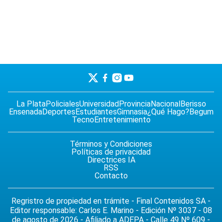
La Plata
Policiales
Universidad
Provincia
Nacional
Berisso
Ensenada
Deportes
Estudiantes
Gimnasia
¿Qué Hago?
Begum
Tecno
Entretenimiento
Términos y Condiciones
Políticas de privacidad
Directrices IA
RSS
Contacto
Regristro de propiedad en trámite - Final Contenidos SA -
Editor responsable: Carlos E. Marino - Edición Nº 3037 - 08
de agosto de 2026 - Afiliado a ADEPA - Calle 49 Nº 609 -