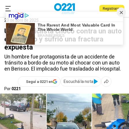
Registrarse
0221.com.ar
Policiales
Berisso
23 de abril de 2025
Un motociclista chocó contra un auto
en Berisso y sufrió una fractura
expuesta
Un hombre fue protagonista de un accidente de
tránsito a bordo de su moto al chocar con un auto
en Berisso. El implicado fue trasladado al Hospital.
Escuchá la nota
Seguí a 0221 en
Por
0221