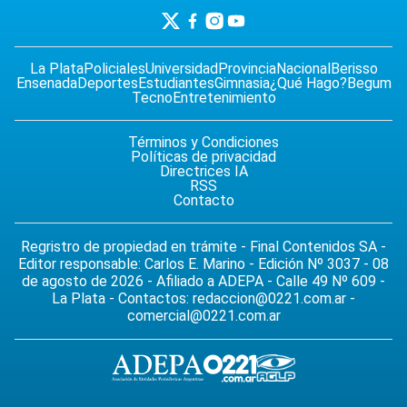
La Plata
Policiales
Universidad
Provincia
Nacional
Berisso
Ensenada
Deportes
Estudiantes
Gimnasia
¿Qué Hago?
Begum
Tecno
Entretenimiento
Términos y Condiciones
Políticas de privacidad
Directrices IA
RSS
Contacto
Regristro de propiedad en trámite - Final Contenidos SA -
Editor responsable: Carlos E. Marino - Edición Nº 3037 - 08
de agosto de 2026 - Afiliado a ADEPA - Calle 49 Nº 609 -
La Plata - Contactos:
redaccion@0221.com.ar
-
comercial@0221.com.ar