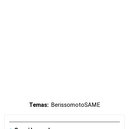
Temas:
Berisso
moto
SAME