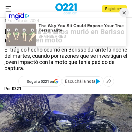
Registrarse
0221.com.ar
Policiales
Berisso
Berisso
17 de julio de 2024
Un joven de 24 años murió en Berisso
al chocar en moto
El trágico hecho ocurrió en Berisso durante la noche
del martes, cuando por razones que se investigan el
joven impactó con la moto que tenía pedido de
captura.
Escuchá la nota
Seguí a 0221 en
Por
0221