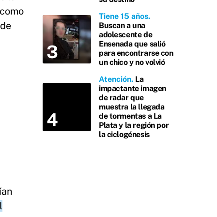
a como
Tiene 15 años
 de
Buscan a una
adolescente de
Ensenada que salió
para encontrarse con
un chico y no volvió
Atención
La
impactante imagen
de radar que
muestra la llegada
de tormentas a La
Plata y la región por
la ciclogénesis
ían
l