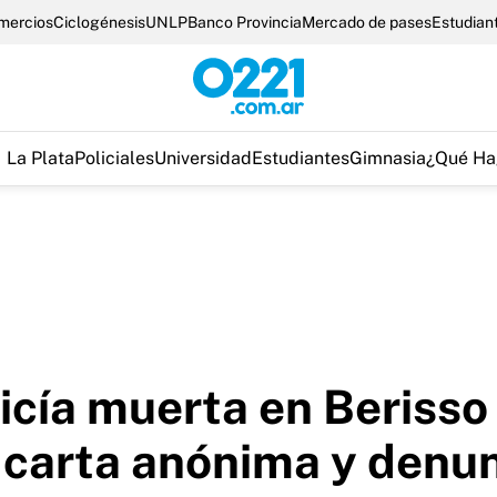
omercios
Ciclogénesis
UNLP
Banco Provincia
Mercado de pases
Estudian
La Plata
Policiales
Universidad
Estudiantes
Gimnasia
¿Qué Ha
olicía muerta en Beriss
a carta anónima y denun