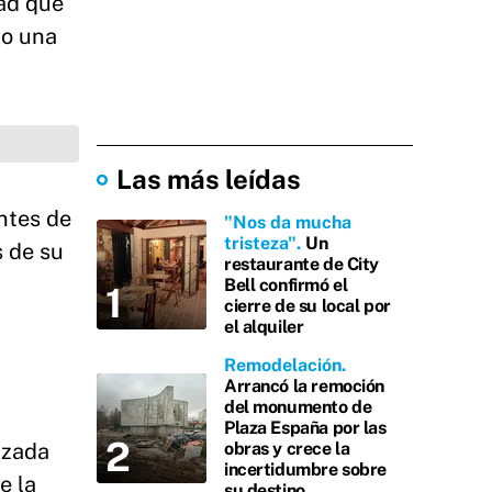
dad que
lo una
Las más leídas
antes de
"Nos da mucha
tristeza"
Un
s de su
restaurante de City
Bell confirmó el
cierre de su local por
el alquiler
Remodelación
Arrancó la remoción
del monumento de
Plaza España por las
azada
obras y crece la
incertidumbre sobre
e la
su destino