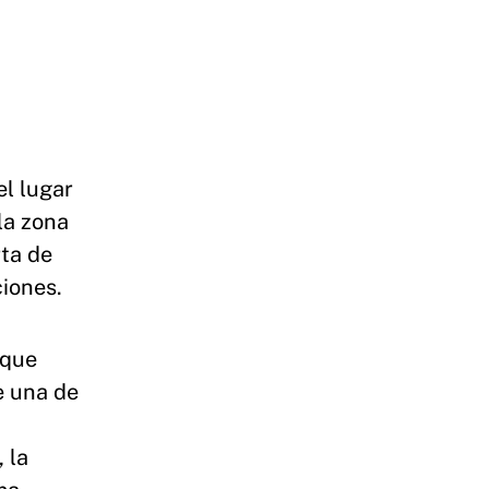
el lugar
la zona
rta de
ciones.
 que
e una de
 la