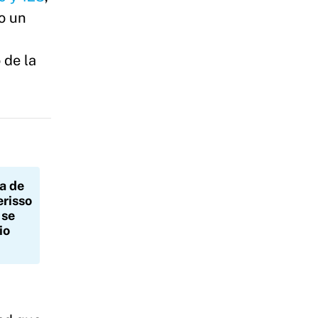
o un
 de la
ia de
erisso
 se
io