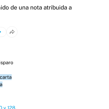
ido de una nota atribuida a
isparo
 carta
la
0 y 128
,