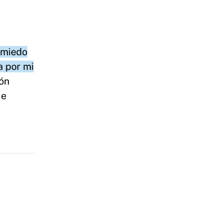
 miedo
a por mi
ión
ue