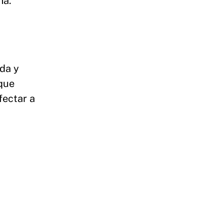
ma.
uda y
que
fectar a