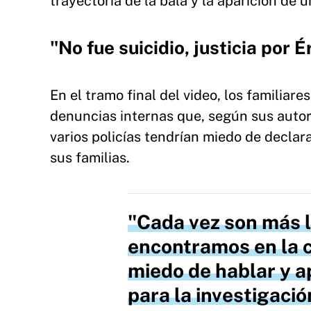
trayectoria de la bala y la aparición de 
"No fue suicidio, justicia por É
En el tramo final del video, los familia
denuncias internas que, según sus auto
varios policías tendrían miedo de declar
sus familias.
Cada vez son más l
encontramos en la c
miedo de hablar y a
para la investigación