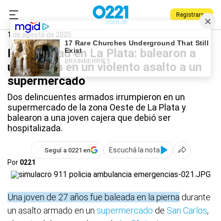
Registrarse
0221.com.ar
Policiales
La Plata
1 de agosto de 2025
Inseguridad en La Plata: balearon a
una cajera en un violento asalto a un
supermercado
Dos delincuentes armados irrumpieron en un
supermercado de la zona Oeste de La Plata y
balearon a una joven cajera que debió ser
hospitalizada.
Escuchá la nota
Seguí a 0221 en
Por
0221
Una joven de 27 años fue baleada en la pierna
durante
un asalto armado en un
supermercado
de
San Carlos
,