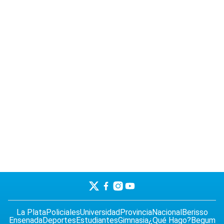
La Plata
Policiales
Universidad
Provincia
Nacional
Berisso
Ensenada
Deportes
Estudiantes
Gimnasia
¿Qué Hago?
Begum