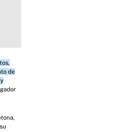
tos,
ato de
 y
rgador
etona,
 su