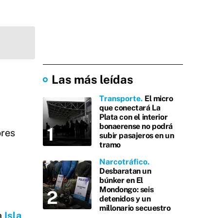
Las más leídas
Transporte
El micro
que conectará La
Plata con el interior
bonaerense no podrá
ores
subir pasajeros en un
tramo
Narcotráfico
Desbaratan un
búnker en El
Mondongo: seis
detenidos y un
millonario secuestro
a
Isla