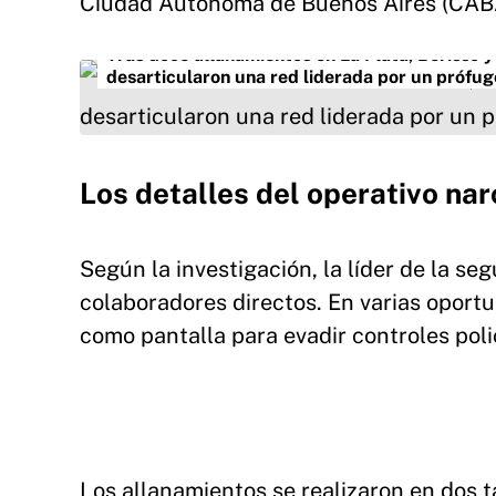
Ciudad Autónoma de Buenos Aires (CAB
Tras doce allanamientos en La Plata, Berisso 
desarticularon una red liderada por un prófug
Los detalles del operativo nar
Según la investigación, la líder de la s
colaboradores directos. En varias oportu
como pantalla para evadir controles poli
Los allanamientos se realizaron en dos 