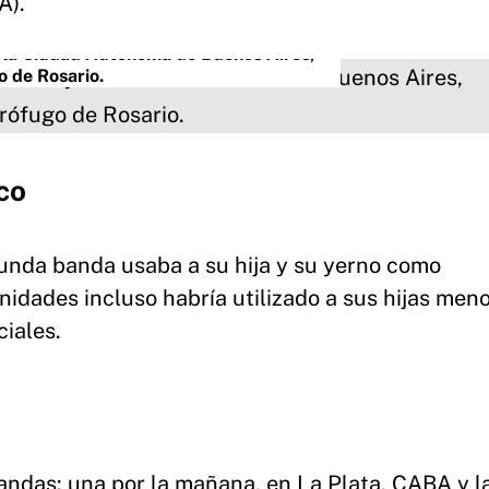
A).
y la Ciudad Autónoma de Buenos Aires,
o de Rosario.
co
egunda banda usaba a su hija y su yerno como
nidades incluso habría utilizado a sus hijas men
ciales.
tandas: una por la mañana, en La Plata, CABA y l