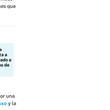
nes que
a
ta a
lado a
os de
por una
sso
y la