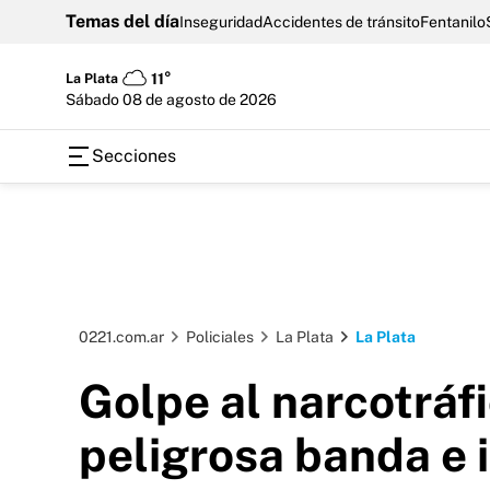
Temas del día
Inseguridad
Accidentes de tránsito
Fentanilo
La Plata
11°
sábado 08 de agosto de 2026
Secciones
0221.com.ar
Policiales
La Plata
La Plata
Golpe al narcotráf
peligrosa banda e 