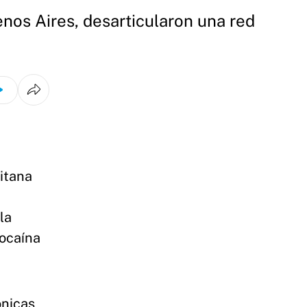
nos Aires, desarticularon una red
itana
la
cocaína
ónicas