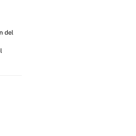
n del
l