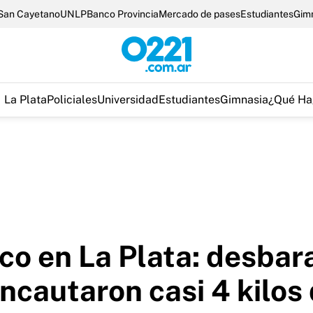
San Cayetano
UNLP
Banco Provincia
Mercado de pases
Estudiantes
Gim
La Plata
Policiales
Universidad
Estudiantes
Gimnasia
¿Qué Ha
ico en La Plata: desbar
incautaron casi 4 kilos