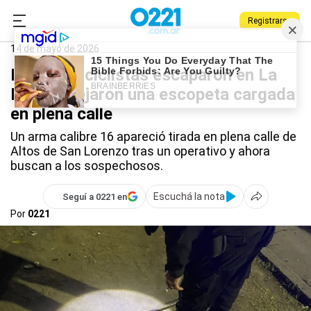
Registrarse
0221.com.ar
Policiales
La Plata
14 de mayo de 2026
Dos motociclistas escaparon en La
Plata y dejaron una escopeta cargada
en plena calle
Un arma calibre 16 apareció tirada en plena calle de
Altos de San Lorenzo tras un operativo y ahora
buscan a los sospechosos.
Escuchá la nota
Seguí a 0221 en
Por
0221