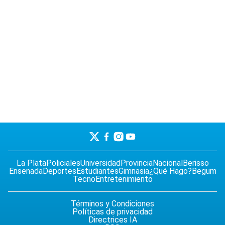
La Plata
Policiales
Universidad
Provincia
Nacional
Berisso
Ensenada
Deportes
Estudiantes
Gimnasia
¿Qué Hago?
Begum
Tecno
Entretenimiento
Términos y Condiciones
Políticas de privacidad
Directrices IA